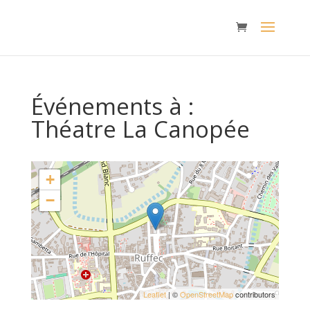
Événements à :
Théatre La Canopée
+
−
Leaflet
| ©
OpenStreetMap
contributors